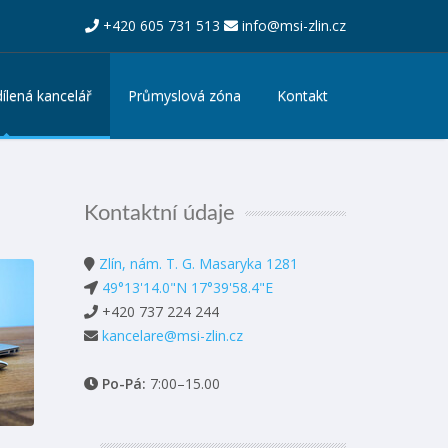
+420 605 731 513
info@msi-zlin.cz
sdílená kancelář
Průmyslová zóna
Kontakt
Kontaktní údaje
Zlín, nám. T. G. Masaryka 1281
49°13'14.0"N 17°39'58.4"E
+420 737 224 244
kancelare@
msi-zlin.cz
Po-Pá:
7:00–15.00