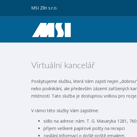
MSI Zlín s.r.o.
Virtuální kancelář
Poskytujeme službu, která Vám zajistí nejen „dobrou
nebo podnikání, ale především zázemí zařízených kanc
místností. Tato služba je dostupnou volbou pro rozj
V rámci této služby Vám zajistíme:
sídlo na adrese: nám. T. G. Masaryka 1281, 760
příjem veškeré papírové pošty na recepci
zasílání informací o došlé poště emailem